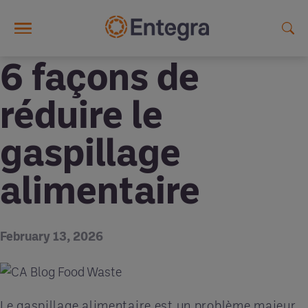
Skip to main content
6 façons de
réduire le
gaspillage
alimentaire
February 13, 2026
Le gaspillage alimentaire est un problème majeur