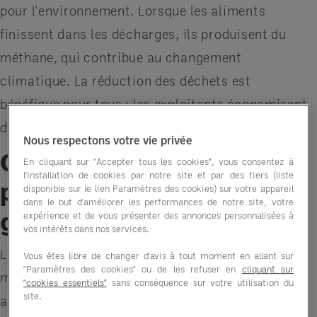
pour l'environnement. Lorsque les aliments
finissent dans les décharges, ils produisent du
méthane, qui contribue au changement
climatique. La réduction des déchets est
bénéfique pour tous : les exploitants économisent
de l'argent et aident la planète.
Nous respectons votre vie privée
Comment les exploitants
En cliquant sur "Accepter tous les cookies", vous consentez à
l'installation de cookies par notre site et par des tiers (liste
peuvent-ils réduire le
disponible sur le lien Paramètres des cookies) sur votre appareil
dans le but d'améliorer les performances de notre site, votre
gaspillage alimentaire ?
expérience et de vous présenter des annonces personnalisées à
vos intérêts dans nos services.
Les exploitants peuvent prendre plusieurs
Vous êtes libre de changer d'avis à tout moment en allant sur
"Paramètres des cookies" ou de les refuser en
cliquant sur
mesures pour lutter contre le gaspillage
"cookies essentiels"
sans conséquence sur votre utilisation du
site.
alimentaire. Voici quelques conseils pratiques :