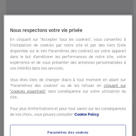
Staffing
Nous respectons votre vie privée
Pourquoi vous perdez vos meilleurs
En cliquant sur "Accepter tous les cookies", vous consentez à
employés (et comment y remédier)
l'installation de cookies par notre site et par des tiers (liste
disponible sur le lien Paramètres des cookies) sur votre appareil
La technologie devrait simplifier le
dans le but d'améliorer les performances de notre site, votre
fonctionnement des restaurants, et non le
expérience et de vous présenter des annonces personnalisées à
vos intérêts dans nos services.
compliquer. Dans ...
Vous êtes libre de changer d'avis à tout moment en allant sur
June 09, 2026
"Paramètres des cookies" ou de les refuser en
cliquant sur
"cookies essentiels"
sans conséquence sur votre utilisation du
site.
Pour plus d'informations et pour tout savoir sur les conséquences
de vos choix, vous pouvez consulter
Cookie Policy
Paramètres des cookies