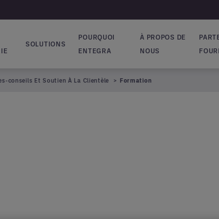
POURQUOI
À PROPOS DE
PART
SOLUTIONS
ion principale
IE
ENTEGRA
NOUS
FOUR
es-conseils Et Soutien À La Clientèle
Formation