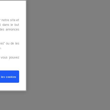
 notre site et
l dans le but
 des annonces
es" ou de les
e.
, vous pouvez
 les cookies