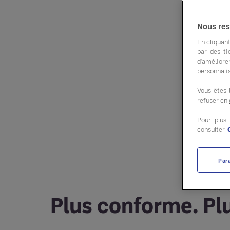
Nous res
En cliquant
par des ti
d'améliore
personnalis
Vous êtes 
refuser en
Pour plus
consulter
Par
Plus conforme. Pl