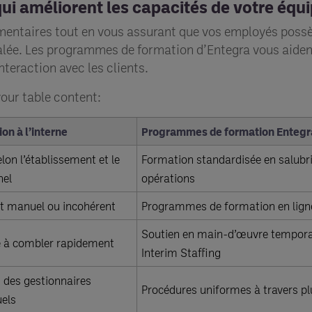
i améliorent les capacités de votre équi
mentaires tout en vous assurant que vos employés poss
galée. Les programmes de formation d’Entegra vous aiden
nteraction avec les clients.
your table content:
on à l’interne
Programmes de formation Entegr
elon l’établissement et le
Formation standardisée en salubrit
nel
opérations
t manuel ou incohérent
Programmes de formation en ligne
Soutien en main-d’œuvre temporai
le à combler rapidement
Interim Staffing
 des gestionnaires
Procédures uniformes à travers plu
uels