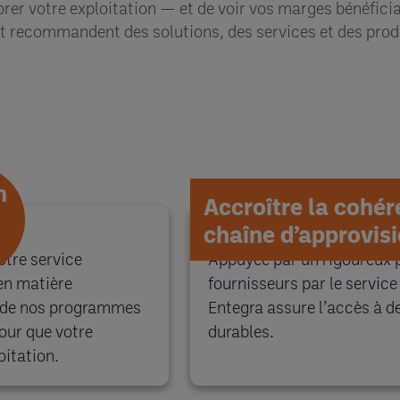
orer votre exploitation — et de voir vos marges bénéfic
 et recommandent des solutions, des services et des pro
n
Accroître la cohér
chaîne d’approvi
otre service
Appuyée par un rigoureux 
en matière
fournisseurs par le servic
z de nos programmes
Entegra assure l’accès à d
our que votre
durables.
oitation.