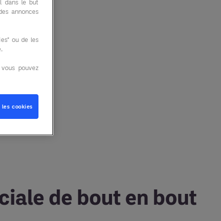
l dans le but
 des annonces
es" ou de les
e.
, vous pouvez
 les cookies
ciale de bout en bout