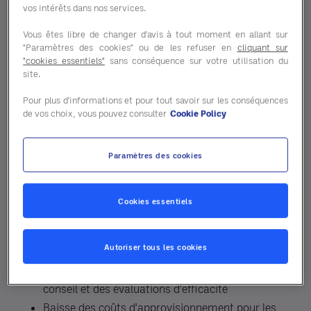
vos intérêts dans nos services.
Vous êtes libre de changer d'avis à tout moment en allant sur
"Paramètres des cookies" ou de les refuser en
cliquant sur
"cookies essentiels"
sans conséquence sur votre utilisation du
Grâce à un partenariat d'approvisionnement
site.
dans le domaine de l'éducation conclu avec
Entegra, les établissements et les écoles
Pour plus d'informations et pour tout savoir sur les conséquences
de vos choix, vous pouvez consulter
Cookie Policy
pourraient réaliser jusqu'à 30 % d'économies par
rapport aux prix catalogue habituels des
fournisseurs. Les principaux postes d'économies
Paramètres des cookies
sont les suivants :
Cookies essentiels
Réduction des dépenses alimentaires grâce à la
conclusion de contrats avec des fournisseurs à
Autoriser tous les cookies
prix fixes
Économies opérationnelles issues des services de
conseil et des évaluations d'efficacité
Baisse des coûts d'approvisionnement pour les