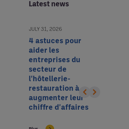
Latest news
JULY 31, 2026
JULY 31, 20
u choix
4 astuces pour
Commen
aider les
restaur
entreprises du
peuvent
secteur de
davanta
l'hôtellerie-
clients 
restauration à
Générat
augmenter leur
chiffre d'affaires
Plus
Plus