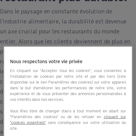
Dans le paysage en constante évolution de
l'industrie alimentaire, la durabilité est devenue
un axe crucial pour les restaurants du monde
entier. Alors que les clients deviennent de plus en
plus conscients de l'environnement, les
restaurants cherchent de plus en plus à minimiser
Nous respectons votre vie privée
leur empreinte écologique. Contrairement à la
En cliquant sur "Accepter tous les cookies", vous consentez à
l'installation de cookies par notre site et par des tiers (liste
croyance populaire, adopter des pratiques
disponible sur le lien Paramètres des cookies) sur votre appareil
dans le but d'améliorer les performances de notre site, votre
durables ne doit pas être prohibitivement
expérience et de vous présenter des annonces personnalisées à
vos intérêts dans nos services.
coûteux. En fait, avec une planification
stratégique et le soutien des organisations
Vous êtes libre de changer d'avis à tout moment en allant sur
"Paramètres des cookies" ou de les refuser en
cliquant sur
d'achat groupé (GPO), les restaurants peuvent
"cookies essentiels"
sans conséquence sur votre utilisation du
site.
atteindre la durabilité sans se ruiner.