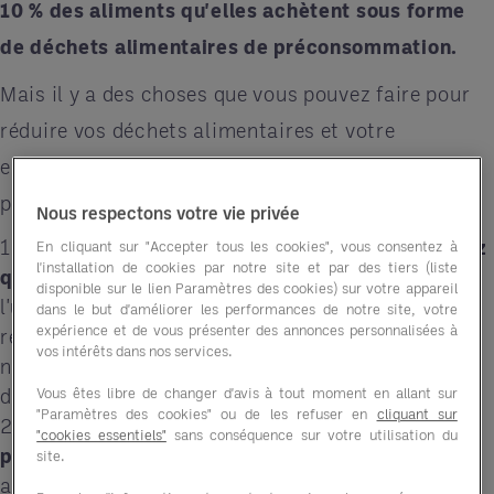
10 % des aliments qu'elles achètent sous forme
de déchets alimentaires de préconsommation.
Mais il y a des choses que vous pouvez faire pour
réduire vos déchets alimentaires et votre
empreinte écologique. Voici cinq façons simples
pour votre entreprise de faire la différence:
Nous respectons votre vie privée
1.
Faites vos courses intelligemment et n'achetez
En cliquant sur "Accepter tous les cookies", vous consentez à
l'installation de cookies par notre site et par des tiers (liste
que ce dont vous avez besoin
- La nourriture est
disponible sur le lien Paramètres des cookies) sur votre appareil
l'une des dépenses les plus importantes d'un
dans le but d'améliorer les performances de notre site, votre
expérience et de vous présenter des annonces personnalisées à
restaurant. En n'achetant que la quantité
vos intérêts dans nos services.
nécessaire d'ingrédients, vous pouvez économiser
de l'argent et améliorer votre résultat net.
Vous êtes libre de changer d'avis à tout moment en allant sur
"Paramètres des cookies" ou de les refuser en
cliquant sur
2.
Conservez les aliments correctement pour
"cookies essentiels"
sans conséquence sur votre utilisation du
prolonger leur durée de conservation
- Si vous
site.
aimez acheter des produits frais et des fruits de