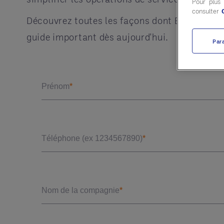
Pour plus
consulter
Découvrez toutes les façons dont Entegra peu
guide important dès aujourd'hui.
Par