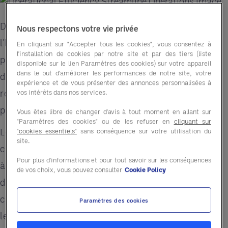
Dans le secteur de la restauration et de
Nous respectons votre vie privée
l'hôtellerie d'aujourd'hui, la réussite ne se résume
En cliquant sur "Accepter tous les cookies", vous consentez à
l'installation de cookies par notre site et par des tiers (liste
plus à la seule réduction des coûts : il s'agit
disponible sur le lien Paramètres des cookies) sur votre appareil
dans le but d'améliorer les performances de notre site, votre
désormais de travailler plus intelligemment, de
expérience et de vous présenter des annonces personnalisées à
renforcer les systèmes et de générer des
vos intérêts dans nos services.
performances à long terme.
Vous êtes libre de changer d'avis à tout moment en allant sur
"Paramètres des cookies" ou de les refuser en
cliquant sur
Les exploitants sont confrontés à une pression
"cookies essentiels"
sans conséquence sur votre utilisation du
site.
constante due à la hausse des coûts alimentaires,
Pour plus d'informations et pour tout savoir sur les conséquences
à la pénurie de main-d'œuvre et aux perturbations
de vos choix, vous pouvez consulter
Cookie Policy
de la chaîne d'approvisionnement. En
conséquence, nombreux sont ceux qui repensent
Paramètres des cookies
leur gestion des achats et cherchent à identifier