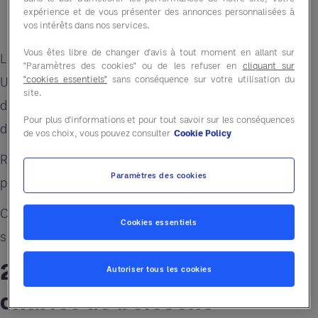
expérience et de vous présenter des annonces personnalisées à
Des choix axés sur la santé
vos intérêts dans nos services.
Vous êtes libre de changer d'avis à tout moment en allant sur
Les golfeurs passent plusieurs heures sur place.
"Paramètres des cookies" ou de les refuser en
cliquant sur
"cookies essentiels"
sans conséquence sur votre utilisation du
Une expérience gastronomique de qualité crée
site.
davantage d'opportunités d'augmenter les
Pour plus d'informations et pour tout savoir sur les conséquences
dépenses avant, pendant et après une partie.
de vos choix, vous pouvez consulter
Cookie Policy
Renouveler votre menu tout au long de la saison
Paramètres des cookies
peut également encourager les visites répétées.
Consultez notre
Pizza Playbook
pour découvrir de
Cookies essentiels
savoureuses idées.
2. Améliorez les ventes du
Autoriser tous les cookies
chariot de boissons