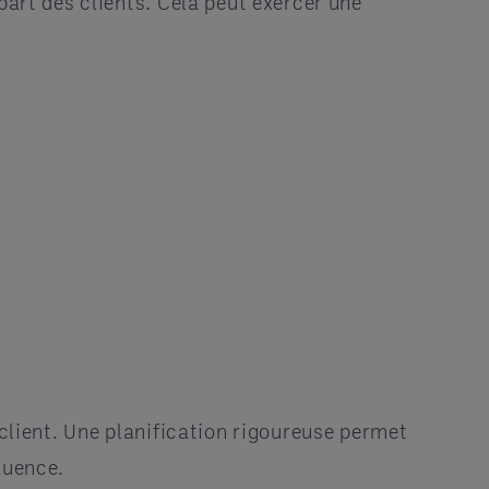
part des clients. Cela peut exercer une
 client. Une planification rigoureuse permet
luence.