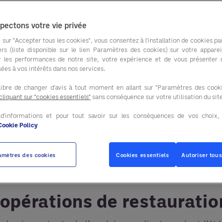
haute sai
pectons votre vie privée
pour les hôtels. Les clients s'attendent à un service
 sur "Accepter tous les cookies", vous consentez à l'installation de cookies par
. Parallèlement, les équipes hôtelières doivent sou
ers (liste disponible sur le lien Paramètres des cookies) sur votre apparei
r les performances de notre site, votre expérience et de vous présenter
s coûts.
ées à vos intérêts dans nos services.
y préparer à l'avance. Un plan de préparation estival
libre de changer d'avis à tout moment en allant sur "Paramètres des cooki
cliquant sur "cookies essentiels"
sans conséquence sur votre utilisation du sit
des opérations et la maîtrise des coûts.
 d'informations et pour tout savoir sur les conséquences de vos choix
parer consiste à mettre en œuvre des
stratégies d'a
Cookie Policy
g Organization)
tel qu'Entegra
. Ces outils aident 
s achats dans tous les départements.
amètres des cookies
Cookies essentiels
Autoriser tous
le pratique pour la préparation estivale des hôtels.
 opérations de restauratio